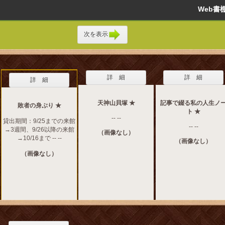
Web
次を表示
詳 細
詳 細
詳 細
天神山貝塚 ★
記事で綴る私の人生ノ
敗者の身ぶり ★
ト ★
-- --
貸出期間：9/25までの来館
-- --
→3週間、9/26以降の来館
（画像なし）
→10/16まで -- --
（画像なし）
（画像なし）