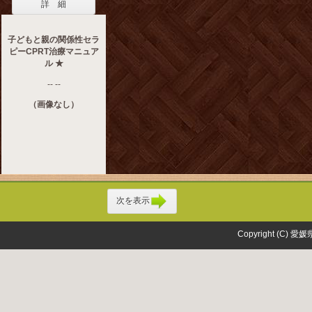
詳 細
子どもと親の関係性セラ
ピーCPRT治療マニュア
ル ★
-- --
（画像なし）
次を表示
Copyright (C) 愛媛