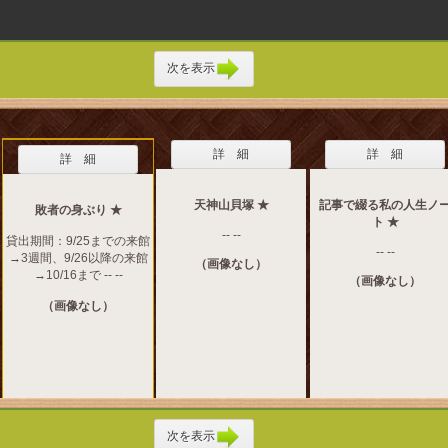
次を表示
詳 細
詳 細
詳 細
天神山貝塚 ★
記事で綴る私の人生ノ
敗者の身ぶり ★
ト ★
-- --
貸出期間：9/25までの来館
-- --
→3週間、9/26以降の来館
（画像なし）
→10/16まで -- --
（画像なし）
（画像なし）
次を表示