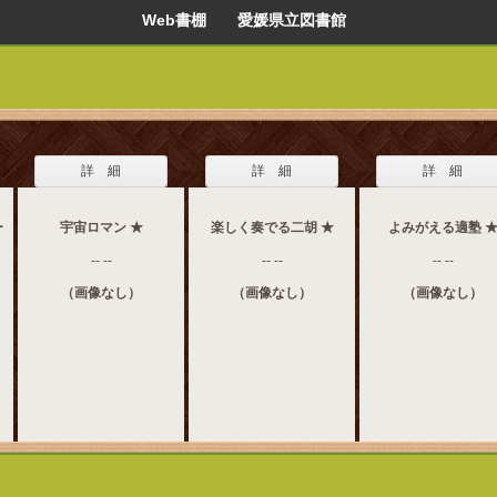
Web書棚 愛媛県立図書館
詳 細
詳 細
詳 細
ー
宇宙ロマン ★
楽しく奏でる二胡 ★
よみがえる適塾 
-- --
-- --
-- --
（画像なし）
（画像なし）
（画像なし）