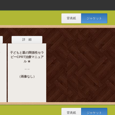
背表紙
ジャケット
詳 細
★
子どもと親の関係性セラ
ピーCPRT治療マニュア
ル ★
-- --
（画像なし）
背表紙
ジャケット