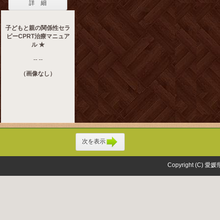
詳 細
子どもと親の関係性セラ
ピーCPRT治療マニュア
ル ★
-- --
（画像なし）
次を表示
Copyright (C) 愛媛