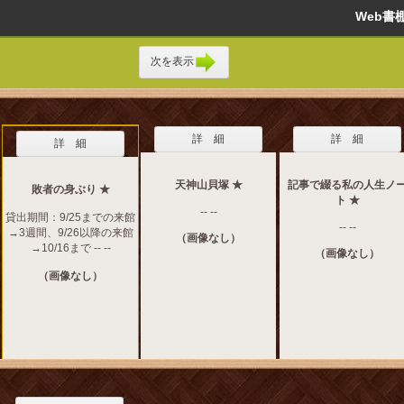
Web
次を表示
詳 細
詳 細
詳 細
天神山貝塚 ★
記事で綴る私の人生ノ
敗者の身ぶり ★
ト ★
-- --
貸出期間：9/25までの来館
-- --
→3週間、9/26以降の来館
（画像なし）
→10/16まで -- --
（画像なし）
（画像なし）