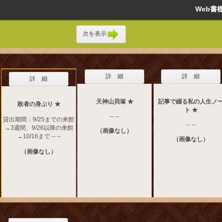
Web
次を表示
詳 細
詳 細
詳 細
天神山貝塚 ★
記事で綴る私の人生ノ
敗者の身ぶり ★
ト ★
-- --
貸出期間：9/25までの来館
-- --
→3週間、9/26以降の来館
（画像なし）
→10/16まで -- --
（画像なし）
（画像なし）