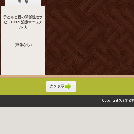
詳 細
子どもと親の関係性セラ
ピーCPRT治療マニュア
ル ★
-- --
（画像なし）
次を表示
Copyright (C) 愛媛