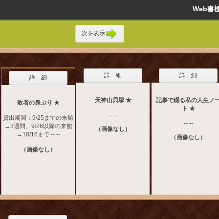
Web
次を表示
詳 細
詳 細
詳 細
天神山貝塚 ★
記事で綴る私の人生ノ
敗者の身ぶり ★
ト ★
-- --
貸出期間：9/25までの来館
-- --
→3週間、9/26以降の来館
（画像なし）
→10/16まで -- --
（画像なし）
（画像なし）