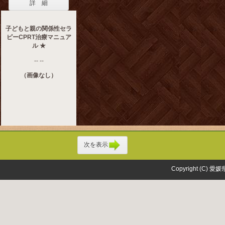
詳 細
子どもと親の関係性セラ
ピーCPRT治療マニュア
ル ★
-- --
（画像なし）
次を表示
Copyright (C) 愛媛