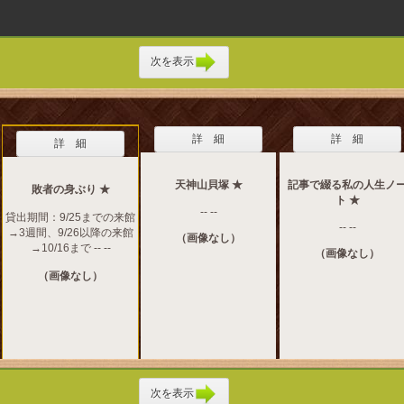
次を表示
詳 細
詳 細
詳 細
天神山貝塚 ★
記事で綴る私の人生ノ
敗者の身ぶり ★
ト ★
-- --
貸出期間：9/25までの来館
-- --
→3週間、9/26以降の来館
（画像なし）
→10/16まで -- --
（画像なし）
（画像なし）
次を表示