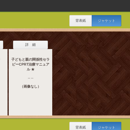
背表紙
ジャケット
詳 細
★
子どもと親の関係性セラ
ピーCPRT治療マニュア
ル ★
-- --
（画像なし）
背表紙
ジャケット