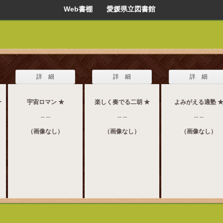
Web書棚 愛媛県立図書館
詳 細
詳 細
詳 細
ー
宇宙ロマン ★
楽しく奏でる二胡 ★
よみがえる適塾 
-- --
-- --
-- --
（画像なし）
（画像なし）
（画像なし）