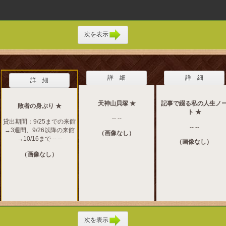
次を表示
詳 細
詳 細
詳 細
天神山貝塚 ★
記事で綴る私の人生ノ
敗者の身ぶり ★
ト ★
-- --
貸出期間：9/25までの来館
-- --
→3週間、9/26以降の来館
（画像なし）
→10/16まで -- --
（画像なし）
（画像なし）
次を表示