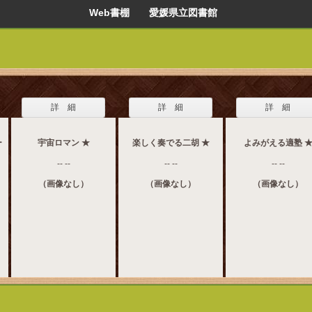
Web書棚 愛媛県立図書館
詳 細
詳 細
詳 細
ー
宇宙ロマン ★
楽しく奏でる二胡 ★
よみがえる適塾 
-- --
-- --
-- --
（画像なし）
（画像なし）
（画像なし）