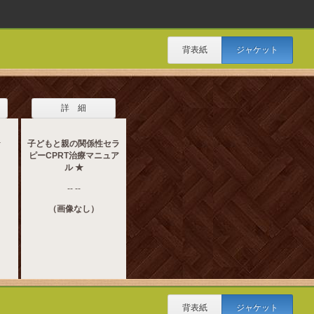
背表紙
ジャケット
詳 細
★
子どもと親の関係性セラ
ピーCPRT治療マニュア
ル ★
-- --
（画像なし）
背表紙
ジャケット