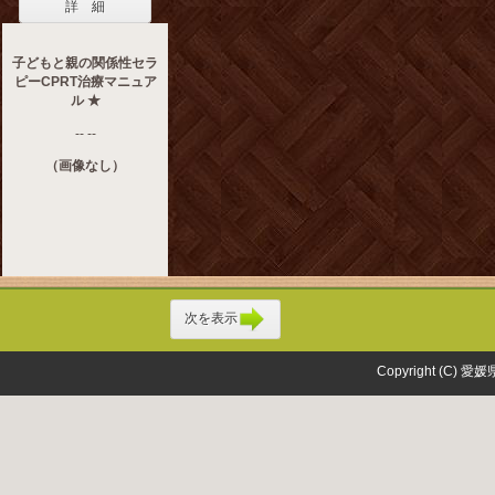
詳 細
子どもと親の関係性セラ
ピーCPRT治療マニュア
ル ★
-- --
（画像なし）
次を表示
Copyright (C) 愛媛