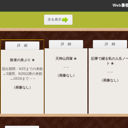
Web
次を表示
詳 細
詳 細
詳 細
天神山貝塚 ★
記事で綴る私の人生ノ
敗者の身ぶり ★
ト ★
-- --
貸出期間：9/25までの来館
-- --
→3週間、9/26以降の来館
（画像なし）
→10/16まで -- --
（画像なし）
（画像なし）