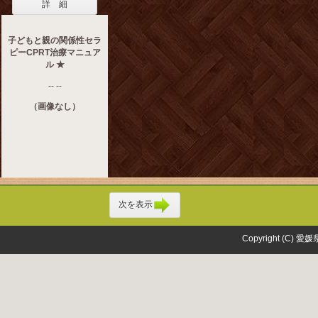
詳 細
子どもと親の関係性セラ
ピーCPRT治療マニュア
ル ★
-- --
（画像なし）
次を表示
Copyright (C) 愛媛