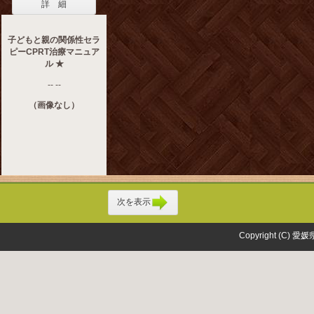
詳 細
子どもと親の関係性セラ
ピーCPRT治療マニュア
ル ★
-- --
（画像なし）
次を表示
Copyright (C) 愛媛