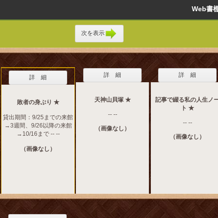
Web
次を表示
詳 細
詳 細
詳 細
天神山貝塚 ★
記事で綴る私の人生ノ
敗者の身ぶり ★
ト ★
-- --
貸出期間：9/25までの来館
-- --
→3週間、9/26以降の来館
（画像なし）
→10/16まで -- --
（画像なし）
（画像なし）