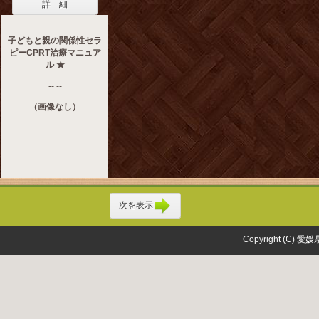
詳 細
子どもと親の関係性セラ
ピーCPRT治療マニュア
ル ★
-- --
（画像なし）
次を表示
Copyright (C) 愛媛