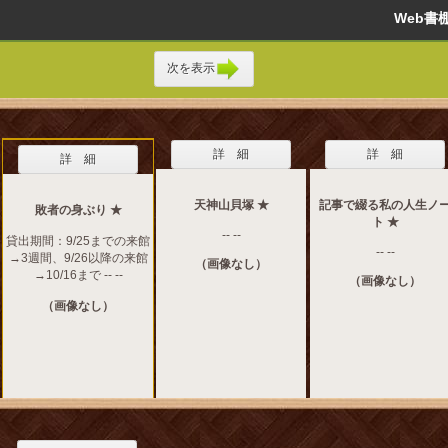
Web
次を表示
詳 細
詳 細
詳 細
天神山貝塚 ★
記事で綴る私の人生ノ
敗者の身ぶり ★
ト ★
-- --
貸出期間：9/25までの来館
-- --
→3週間、9/26以降の来館
（画像なし）
→10/16まで -- --
（画像なし）
（画像なし）