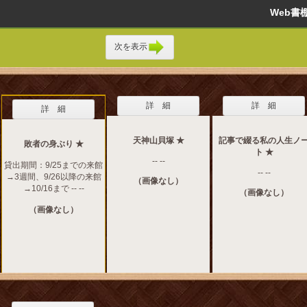
Web
次を表示
詳 細
詳 細
詳 細
天神山貝塚 ★
記事で綴る私の人生ノ
敗者の身ぶり ★
ト ★
-- --
貸出期間：9/25までの来館
-- --
→3週間、9/26以降の来館
（画像なし）
→10/16まで -- --
（画像なし）
（画像なし）