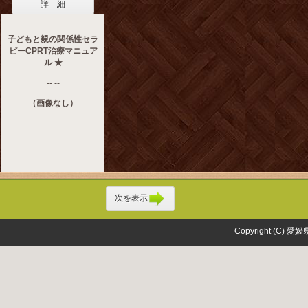
詳 細
子どもと親の関係性セラ
ピーCPRT治療マニュア
ル ★
-- --
（画像なし）
次を表示
Copyright (C) 愛媛