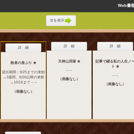
Web
次を表示
詳 細
詳 細
詳 細
天神山貝塚 ★
記事で綴る私の人生ノ
敗者の身ぶり ★
ト ★
-- --
貸出期間：9/25までの来館
-- --
→3週間、9/26以降の来館
（画像なし）
→10/16まで -- --
（画像なし）
（画像なし）