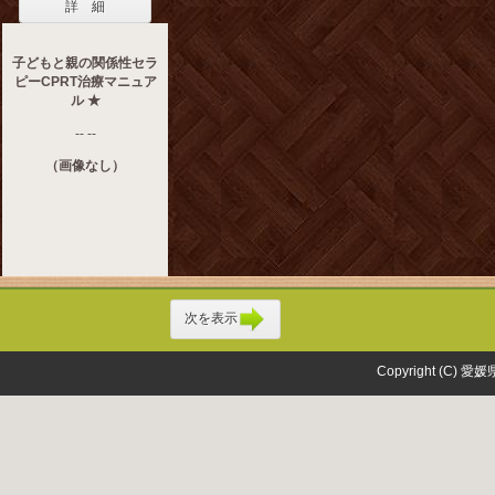
詳 細
子どもと親の関係性セラ
ピーCPRT治療マニュア
ル ★
-- --
（画像なし）
次を表示
Copyright (C) 愛媛