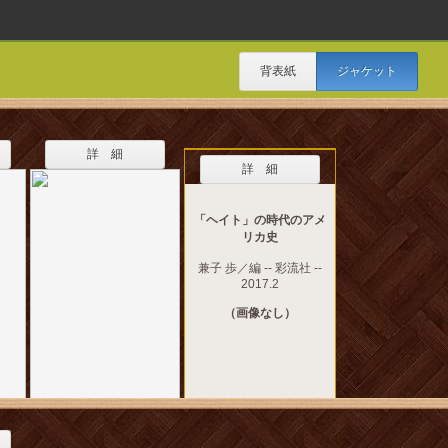
背表紙
ジャケット
詳 細
詳 細
「ヘイト」の時代のアメ
リカ史
兼子 歩／編 -- 彩流社 --
2017.2
（画像なし）