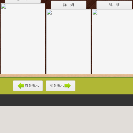
詳 細
詳 細
前を表示
次を表示