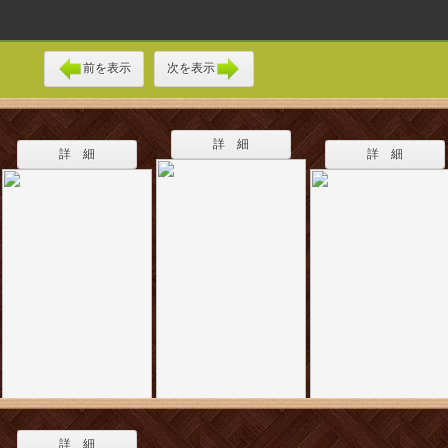
前を表示
次を表示
詳 細
詳 細
詳 細
詳 細