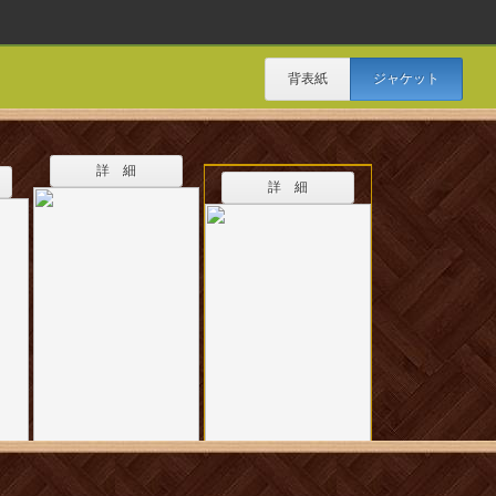
背表紙
ジャケット
詳 細
詳 細