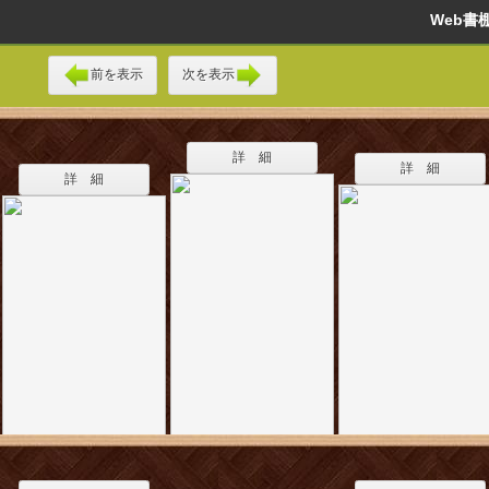
Web
前を表示
次を表示
詳 細
詳 細
詳 細