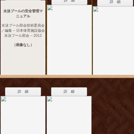
詳 細
詳 細
水泳プールの安全管理マ
ニュアル
水泳プール部会技術委員会
／編集 -- 日本体育施設協会
水泳プール部会 -- 2012
（画像なし）
詳 細
詳 細