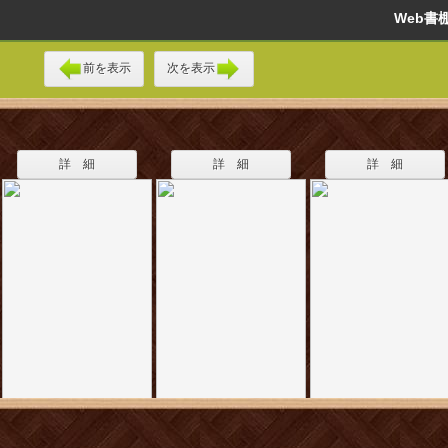
Web
前を表示
次を表示
詳 細
詳 細
詳 細