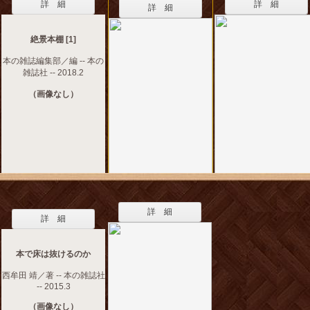
詳 細
詳 細
詳 細
絶景本棚 [1]
本の雑誌編集部／編 -- 本の
雑誌社 -- 2018.2
（画像なし）
詳 細
詳 細
本で床は抜けるのか
西牟田 靖／著 -- 本の雑誌社
-- 2015.3
（画像なし）