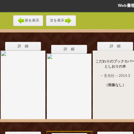
Web
前を表示
次を表示
詳 細
詳 細
詳 細
こだわりのブックカバ
としおりの本
-- 玄光社 -- 2014.3
（画像なし）