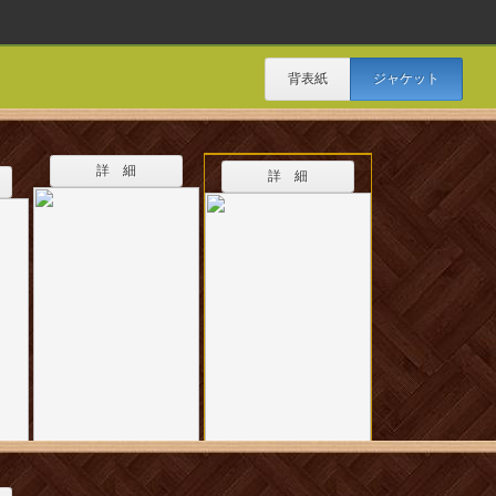
背表紙
ジャケット
詳 細
詳 細