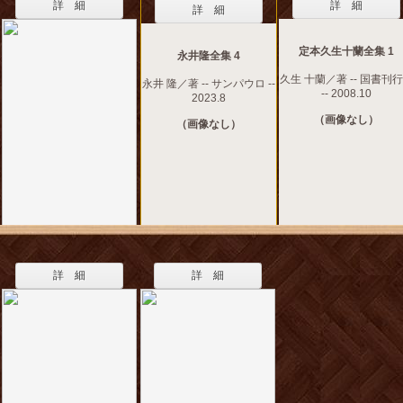
詳 細
詳 細
詳 細
定本久生十蘭全集 1
永井隆全集 4
久生 十蘭／著 -- 国書刊
永井 隆／著 -- サンパウロ --
-- 2008.10
2023.8
（画像なし）
（画像なし）
詳 細
詳 細