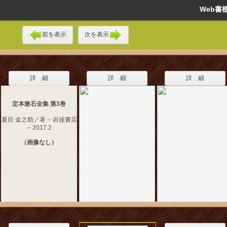
Web
前を表示
次を表示
詳 細
詳 細
詳 細
定本漱石全集 第3巻
夏目 金之助／著 -- 岩波書店
-- 2017.2
（画像なし）