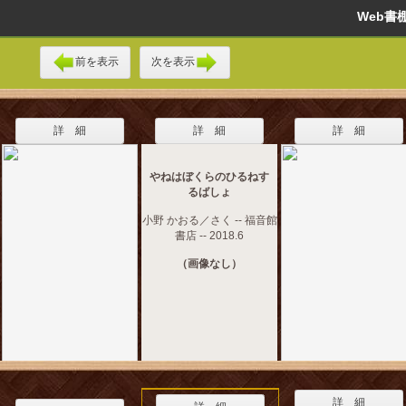
Web
前を表示
次を表示
詳 細
詳 細
詳 細
やねはぼくらのひるねす
るばしょ
小野 かおる／さく -- 福音館
書店 -- 2018.6
（画像なし）
詳 細