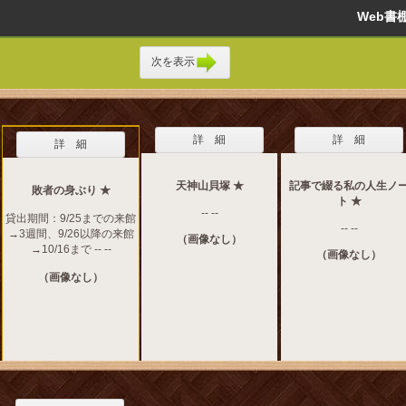
Web
次を表示
詳 細
詳 細
詳 細
天神山貝塚 ★
記事で綴る私の人生ノ
敗者の身ぶり ★
ト ★
-- --
貸出期間：9/25までの来館
-- --
→3週間、9/26以降の来館
（画像なし）
→10/16まで -- --
（画像なし）
（画像なし）