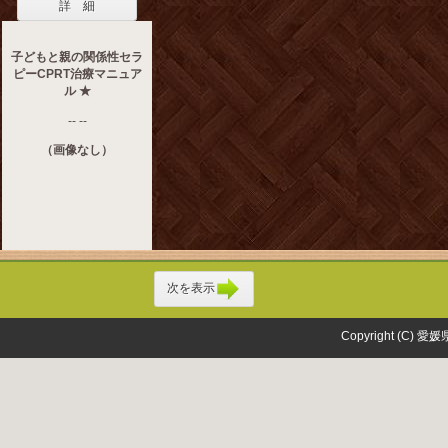
詳 細
子どもと親の関係性セラ
ピーCPRT治療マニュア
ル ★
-- --
（画像なし）
次を表示
Copyright (C) 愛媛