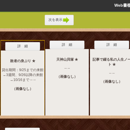
Web
次を表示
詳 細
詳 細
詳 細
天神山貝塚 ★
記事で綴る私の人生ノ
敗者の身ぶり ★
ト ★
-- --
貸出期間：9/25までの来館
-- --
→3週間、9/26以降の来館
（画像なし）
→10/16まで -- --
（画像なし）
（画像なし）