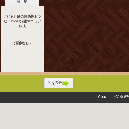
詳 細
子どもと親の関係性セラ
ピーCPRT治療マニュア
ル ★
-- --
（画像なし）
次を表示
Copyright (C) 愛媛