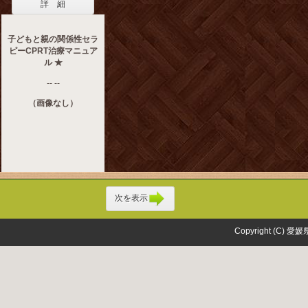
詳 細
子どもと親の関係性セラ
ピーCPRT治療マニュア
ル ★
-- --
（画像なし）
次を表示
Copyright (C) 愛媛