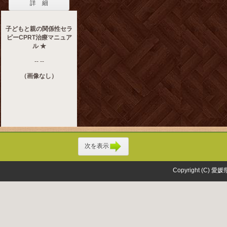
詳 細
子どもと親の関係性セラ
ピーCPRT治療マニュア
ル ★
-- --
（画像なし）
次を表示
Copyright (C) 愛媛