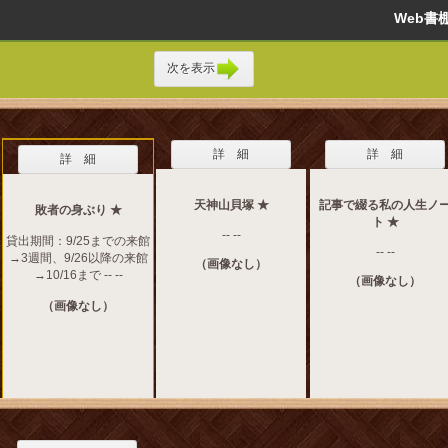
Web
次を表示
詳 細
詳 細
詳 細
天神山貝塚 ★
記事で綴る私の人生ノ
敗者の身ぶり ★
ト ★
-- --
貸出期間：9/25までの来館
-- --
→3週間、9/26以降の来館
（画像なし）
→10/16まで -- --
（画像なし）
（画像なし）