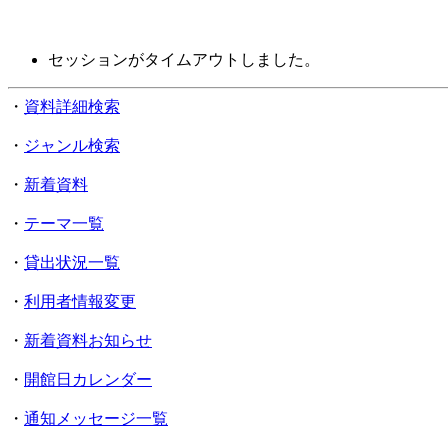
セッションがタイムアウトしました。
・
資料詳細検索
・
ジャンル検索
・
新着資料
・
テーマ一覧
・
貸出状況一覧
・
利用者情報変更
・
新着資料お知らせ
・
開館日カレンダー
・
通知メッセージ一覧