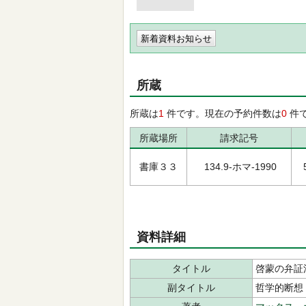
新着資料お知らせ
所蔵
所蔵は
1
件です。現在の予約件数は
0
件
所蔵場所
請求記号
書庫３３
134.9-ホマ-1990
資料詳細
タイトル
啓蒙の弁証
副タイトル
哲学的断想