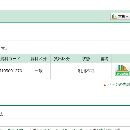
本棚へ
です。
資料コード
資料区分
貸出区分
状態
備考
5105001276
一般
利用不可
ページの先
法