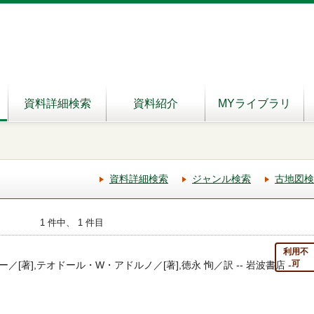
資料詳細検索
資料紹介
MYライブラリ
資料詳細検索
ジャンル検索
古地図検
1 件中、 1 件目
利用不
可
[著],テオドール・W・アドルノ／[著],徳永 恂／訳 -- 岩波書店 --