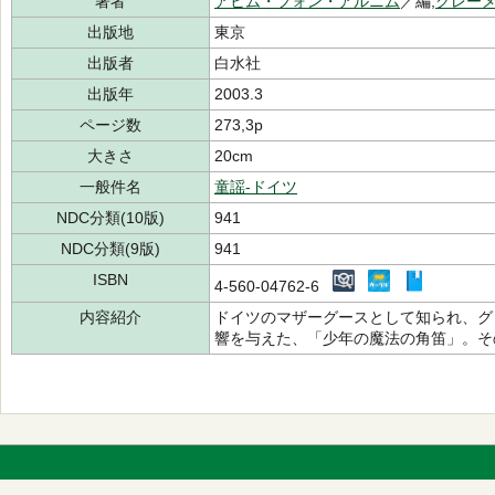
著者
アヒム・フォン・アルニム
／編,
クレー
出版地
東京
出版者
白水社
出版年
2003.3
ページ数
273,3p
大きさ
20cm
一般件名
童謡-ドイツ
NDC分類(10版)
941
NDC分類(9版)
941
ISBN
4-560-04762-6
内容紹介
ドイツのマザーグースとして知られ、グ
響を与えた、「少年の魔法の角笛」。そ