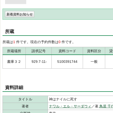
新着資料お知らせ
所蔵
所蔵は
1
件です。現在の予約件数は
0
件です。
所蔵場所
請求記号
資料コード
資料区分
貸
書庫３２
929.7-11-
5100391744
一般
資料詳細
タイトル
神はナイルに死す
著者
ナワル・エル・サーダウィ
／著,
鳥居 千