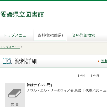
愛媛県立図書館
トップメニュー
資料検索(簡易)
資料詳細検索
トップメニュー
>
資料詳細
資
1 件中、 1 件目
神はナイルに死す
ナワル・エル・サーダウィ／著,鳥居 千代香／訳 -- 三一書房 --