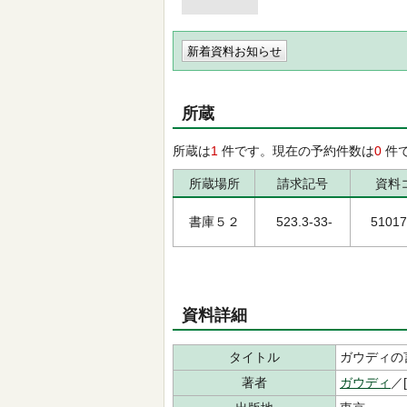
新着資料お知らせ
所蔵
所蔵は
1
件です。現在の予約件数は
0
件
所蔵場所
請求記号
資料
書庫５２
523.3-33-
51017
資料詳細
タイトル
ガウディの
著者
ガウディ
／[