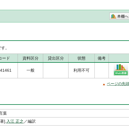
本棚へ
です。
コード
資料区分
貸出区分
状態
備考
41461
一般
利用不可
ページの先
言葉
著],
入江 正之
／編訳