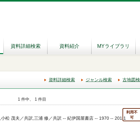
資料詳細検索
資料紹介
MYライブラリ
資料詳細検索
ジャンル検索
古地図検
1 件中、 1 件目
利用不
可
松 茂夫／共訳,三浦 修／共訳 -- 紀伊国屋書店 -- 1970 -- 201.1