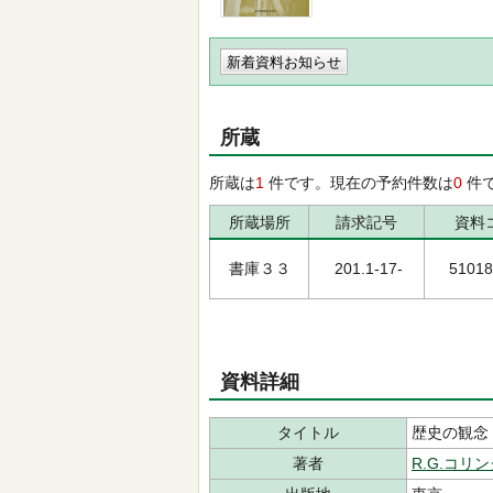
新着資料お知らせ
所蔵
所蔵は
1
件です。現在の予約件数は
0
件
所蔵場所
請求記号
資料
書庫３３
201.1-17-
51018
資料詳細
タイトル
歴史の観念
著者
R.G.コリ