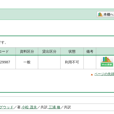
本棚へ
です。
コード
資料区分
貸出区分
状態
備考
29987
一般
利用不可
ページの先
ングウッド
／著,
小松 茂夫
／共訳,
三浦 修
／共訳