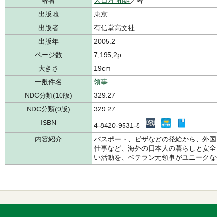
著者
大日方 和雄
／著
出版地
東京
出版者
有信堂高文社
出版年
2005.2
ページ数
7,195,2p
大きさ
19cm
一般件名
領事
NDC分類(10版)
329.27
NDC分類(9版)
329.27
ISBN
4-8420-9531-8
内容紹介
パスポート、ビザなどの発給から、外国
仕事など、海外の日本人の暮らしと安全
い活動を、ベテラン元領事がユニークな