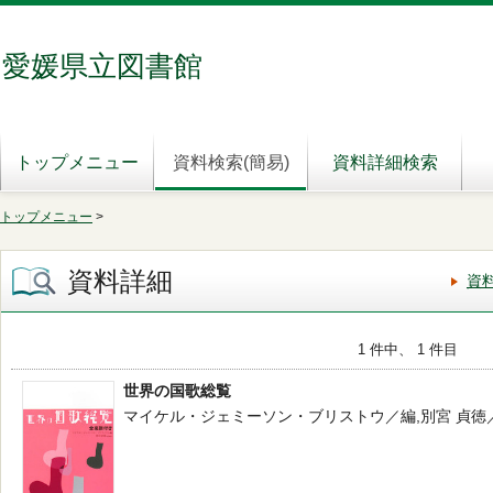
愛媛県立図書館
トップメニュー
資料検索(簡易)
資料詳細検索
トップメニュー
>
資料詳細
資
1 件中、 1 件目
世界の国歌総覧
マイケル・ジェミーソン・ブリストウ／編,別宮 貞徳／監訳 -- 悠