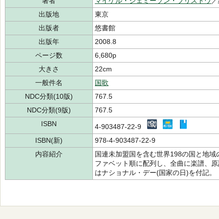
著者
マイケル・ジェミーソン・ブリストウ
／
出版地
東京
出版者
悠書館
出版年
2008.8
ページ数
6,680p
大きさ
22cm
一般件名
国歌
NDC分類(10版)
767.5
NDC分類(9版)
767.5
ISBN
4-903487-22-9
ISBN(新)
978-4-903487-22-9
内容紹介
国連未加盟国を含む世界198の国と地
ファベット順に配列し、全曲に楽譜、原
はナショナル・デー(国家の日)を付記。