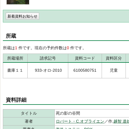
新着資料お知らせ
所蔵
所蔵は
1
件です。現在の予約件数は
0
件です。
所蔵場所
請求記号
資料コード
資料区分
書庫１１
933-オロ-2010
6100580751
児童
資料詳細
タイトル
死の影の谷間
著者
ロバート・C.オブライエン
／作,
越智 道