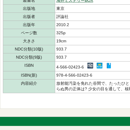
叢書名
海外ミステリーBOX
出版地
東京
出版者
評論社
出版年
2010.2
ページ数
325p
大きさ
19cm
NDC分類(10版)
933.7
NDC分類(9版)
933.7
ISBN
4-566-02423-6
ISBN(新)
978-4-566-02423-6
内容紹介
放射能汚染を免れた谷間で、たったひと
らぬ男の正体は? 少女の目を通して、