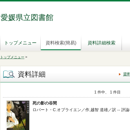
愛媛県立図書館
トップメニュー
資料検索(簡易)
資料詳細検索
トップメニュー
>
資料詳細
資
1 件中、 1 件目
死の影の谷間
ロバート・C.オブライエン／作,越智 道雄／訳 -- 評論社 -- 2