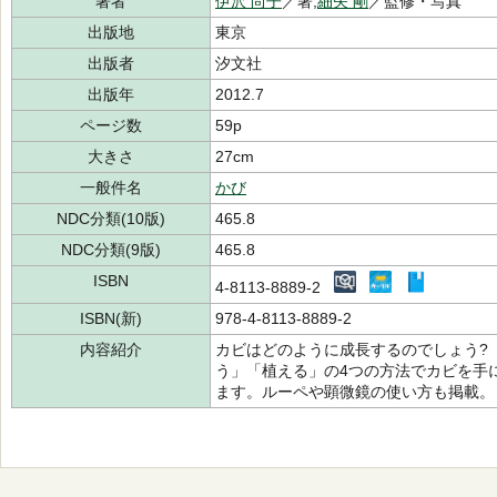
著者
伊沢 尚子
／著,
細矢 剛
／監修・写真
出版地
東京
出版者
汐文社
出版年
2012.7
ページ数
59p
大きさ
27cm
一般件名
かび
NDC分類(10版)
465.8
NDC分類(9版)
465.8
ISBN
4-8113-8889-2
ISBN(新)
978-4-8113-8889-2
内容紹介
カビはどのように成長するのでしょう?
う」「植える」の4つの方法でカビを手
ます。ルーペや顕微鏡の使い方も掲載。