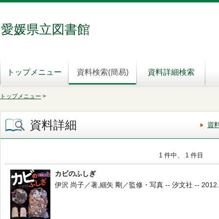
愛媛県立図書館
トップメニュー
資料検索(簡易)
資料詳細検索
トップメニュー
>
資料詳細
資
1 件中、 1 件目
カビのふしぎ
伊沢 尚子／著,細矢 剛／監修・写真 -- 汐文社 -- 2012.7 -