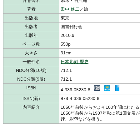
各巻書名
幕末・明治編
著者
田中 修二
／編
出版地
東京
出版者
国書刊行会
出版年
2010.9
ページ数
550p
大きさ
31cm
一般件名
日本彫刻-歴史
NDC分類(10版)
712.1
NDC分類(9版)
712.1
ISBN
4-336-05230-8
ISBN(新)
978-4-336-05230-8
内容紹介
1850年前後からおよそ100年間にわ
1850年前後から1907年秋に第1回文
碑、彫塑などを扱う。