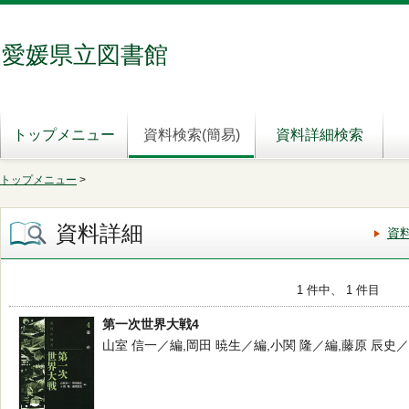
愛媛県立図書館
トップメニュー
資料検索(簡易)
資料詳細検索
トップメニュー
>
資料詳細
資
1 件中、 1 件目
第一次世界大戦4
山室 信一／編,岡田 暁生／編,小関 隆／編,藤原 辰史／編 -- 岩