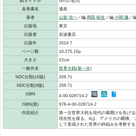
副タイトル
現代の起点
各巻書名
遺産
著者
山室 信一
／編,
岡田 暁生
／編,
小関 隆
／編
出版地
東京
出版者
岩波書店
出版年
2014.7
ページ数
10,275,15p
大きさ
22cm
一般件名
世界大戦(第一次)
NDC分類(10版)
209.71
NDC分類(9版)
209.71
ISBN
4-00-028714-2
ISBN(新)
978-4-00-028714-2
内容紹介
第一次世界大戦を現代の幕開けを告げる
現在性を探る。4は、アメリカの覇権、
じて形成された世界の枠組みを考察する