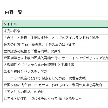
内容一覧
タイトル
未完の戦争
「自決」と報復 「戦後の戦争」としてのアイルランド独立戦争
暴力の行方 革命、義勇軍、ナチズムのはざまで
世界認識の転換と「世界内戦」の到来
帝国崩壊と東中欧の民族的再編の行方 オーストリア領ガリツィア戦
大戦間期イギリスから見た国際連盟と平和主義
ユダヤ移民とパレスチナ問題
ヨーロッパ統合にむけて 起点としての第一次世界大戦
帝国ソ連の成立 南コーカサスにおけるロシア帝国の崩壊と再統合
「アメリカの世紀」の始動
世界性・総体性・現代性をめぐって 振り返る明日へ