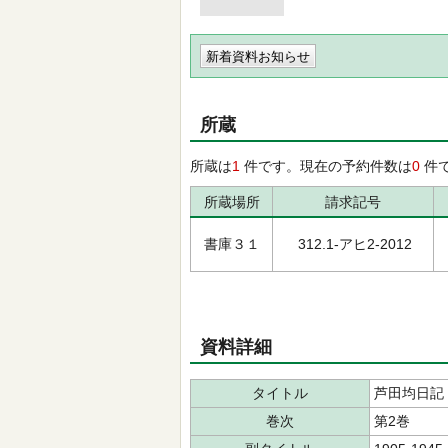
新着資料お知らせ
所蔵
所蔵は
1
件です。現在の予約件数は
0
件
所蔵場所
請求記号
書庫３１
312.1-アヒ2-2012
資料詳細
タイトル
芦田均日記
巻次
第2巻