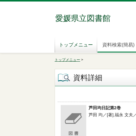
愛媛県立図書館
トップメニュー
資料検索(簡易)
トップメニュー
>
資料詳細
芦田均日記第2巻
芦田 均／[著],福永 文夫／編集