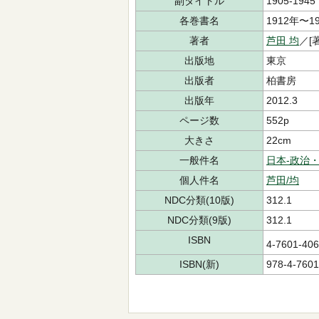
副タイトル
1905-1945
各巻書名
1912年〜1
著者
芦田 均
／[著
出版地
東京
出版者
柏書房
出版年
2012.3
ページ数
552p
大きさ
22cm
一般件名
日本-政治
個人件名
芦田/均
NDC分類(10版)
312.1
NDC分類(9版)
312.1
ISBN
4-7601-4
ISBN(新)
978-4-7601