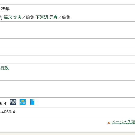
925年
],
福永 文夫
／編集,
下河辺 元春
／編集
・行政
066-4
-4066-4
ページの先