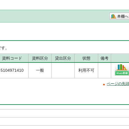
本棚へ
です。
資料コード
資料区分
貸出区分
状態
備考
5104971410
一般
利用不可
ページの先