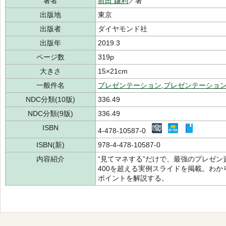
著者
前田 鎌利
／著
出版地
東京
出版者
ダイヤモンド社
出版年
2019.3
ページ数
319p
大きさ
15×21cm
一般件名
プレゼンテーション
,
プレゼンテーショ
NDC分類(10版)
336.49
NDC分類(9版)
336.49
ISBN
4-478-10587-0
ISBN(新)
978-4-478-10587-0
内容紹介
“見てマネする”だけで、最強のプレゼン資
400を超える実例スライドを掲載。わ
ポイントを解説する。