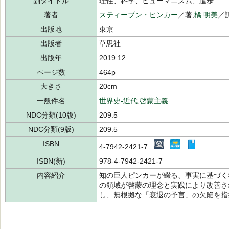
副タイトル
理性、科学、ヒューマニズム、進歩
著者
スティーブン・ピンカー
／著,
橘 明美
／訳
出版地
東京
出版者
草思社
出版年
2019.12
ページ数
464p
大きさ
20cm
一般件名
世界史-近代
,
啓蒙主義
NDC分類(10版)
209.5
NDC分類(9版)
209.5
ISBN
4-7942-2421-7
ISBN(新)
978-4-7942-2421-7
内容紹介
知の巨人ピンカーが綴る、事実に基づく
の領域が啓蒙の理念と実践により改善さ
し、無根拠な「衰退の予言」の欠陥を指