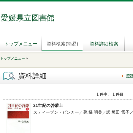
愛媛県立図書館
トップメニュー
資料検索(簡易)
資料詳細検索
トップメニュー
>
資料詳細
資
1 件中、 1 件目
21世紀の啓蒙上
スティーブン・ピンカー／著,橘 明美／訳,坂田 雪子／訳 -- 草思