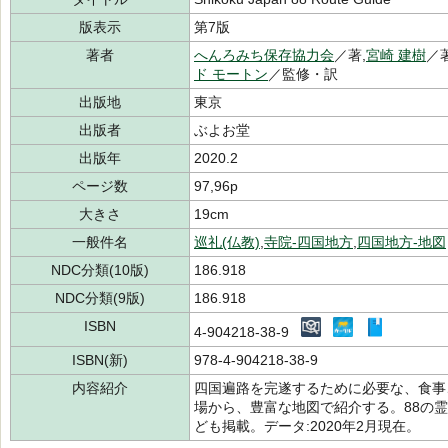
版表示
第7版
著者
へんろみち保存協力会
／著,
宮崎 建樹
／著
ド モートン
／監修・訳
出版地
東京
出版者
ぶよお堂
出版年
2020.2
ページ数
97,96p
大きさ
19cm
一般件名
巡礼(仏教)
,
寺院-四国地方
,
四国地方-地図
NDC分類(10版)
186.918
NDC分類(9版)
186.918
ISBN
4-904218-38-9
ISBN(新)
978-4-904218-38-9
内容紹介
四国遍路を完遂するために必要な、食事
場から、豊富な地図で紹介する。88の
ども掲載。データ:2020年2月現在。