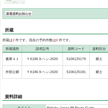
新着資料お知らせ
所蔵
所蔵は
2
件です。現在の予約件数は
0
件です。
所蔵場所
請求記号
資料コード
資料区分
書庫４１
Y K186.9-ヘン-2020
5106125179
郷土
外部公郷
Y K186.9-ヘン-2020
5106125181
郷土
資料詳細
タイトル
Shikoku Japan 88 Route Guide