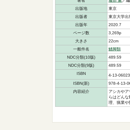
著者
服部 薫
／
出版地
東京
出版者
東京大学出
出版年
2020.7
ページ数
3,269p
大きさ
22cm
一般件名
鰭脚類
NDC分類(10版)
489.59
NDC分類(9版)
489.59
ISBN
4-13-060
ISBN(新)
978-4-13-0
内容紹介
アシカやア
らはどんな
理、猟業や