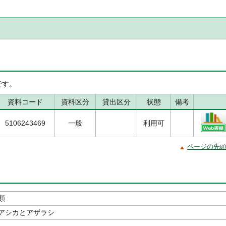
です。
資料コード
資料区分
貸出区分
状態
備考
5106243469
一般
利用可
ページの先
類
アシカとアザラシ