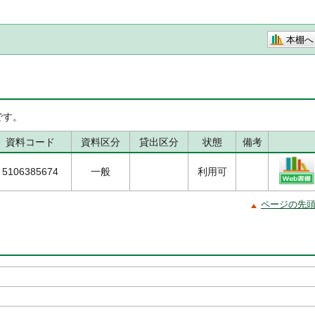
本棚へ
です。
資料コード
資料区分
貸出区分
状態
備考
5106385674
一般
利用可
ページの先