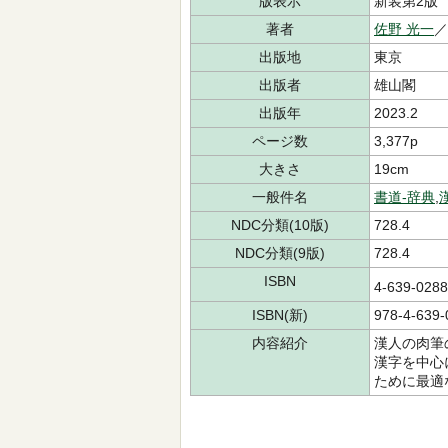
版表示
新装第2版
著者
佐野 光一
出版地
東京
出版者
雄山閣
出版年
2023.2
ページ数
3,377p
大きさ
19cm
一般件名
書道-辞典
,
NDC分類(10版)
728.4
NDC分類(9版)
728.4
ISBN
4-639-02
ISBN(新)
978-4-639-
内容紹介
漢人の肉筆
漢字を中心
ために最適