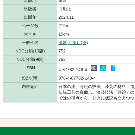
出版地
東京
出版者
白船社
出版年
2024.11
ページ数
219p
大きさ
19cm
一般件名
漆器
,
うるし(漆)
NDC分類(10版)
752
NDC分類(9版)
752
ISBN
4-87782-149-4
ISBN(新)
978-4-87782-149-4
内容紹介
日本の漆、蒔絵の技法、漆芸の材料・道
伝統工芸の真価…。漆芸技法「蒔絵」の
ではの視点から、ときに仮説も交えつつ