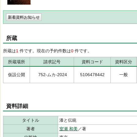
新着資料お知らせ
所蔵
所蔵は
1
件です。現在の予約件数は
0
件です。
所蔵場所
請求記号
資料コード
資料区分
仮設公開
752-ムカ-2024
5106478442
一般
資料詳細
タイトル
漆と伝統
著者
室瀬 和美
／著