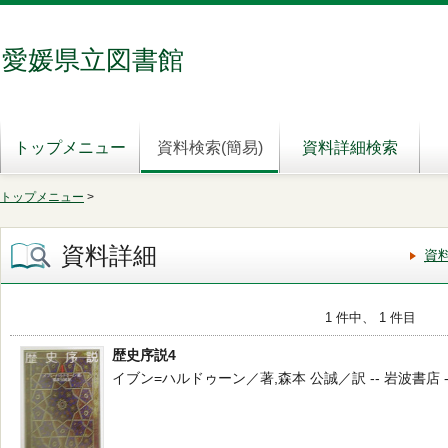
愛媛県立図書館
トップメニュー
資料検索(簡易)
資料詳細検索
トップメニュー
>
資料詳細
資
1 件中、 1 件目
歴史序説4
イブン=ハルドゥーン／著,森本 公誠／訳 -- 岩波書店 -- 200