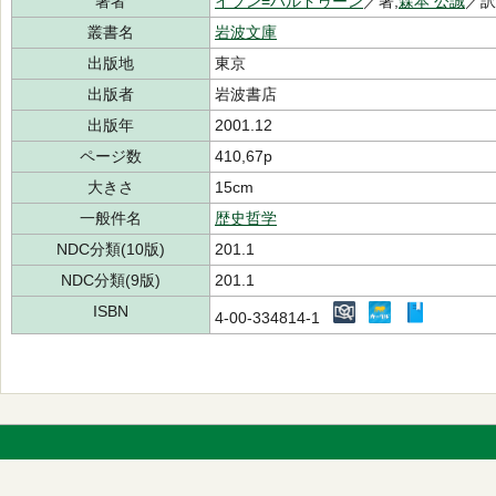
著者
イブン=ハルドゥーン
／著,
森本 公誠
／
叢書名
岩波文庫
出版地
東京
出版者
岩波書店
出版年
2001.12
ページ数
410,67p
大きさ
15cm
一般件名
歴史哲学
NDC分類(10版)
201.1
NDC分類(9版)
201.1
ISBN
4-00-334814-1