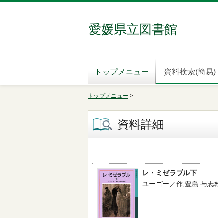
愛媛県立図書館
トップメニュー
資料検索(簡易)
トップメニュー
>
資料詳細
レ・ミゼラブル下
ユーゴー／作,豊島 与志雄／編訳 