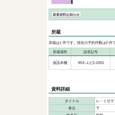
新着資料お知らせ
所蔵
所蔵は
1
件です。現在の予約件数は
0
件
所蔵場所
請求記号
仮設本棚
953-ユビ2-2001
資料詳細
タイトル
レ・ミゼラ
巻次
下