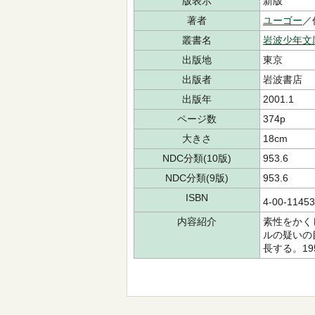
版表示
新版
著者
ユーゴー
／
叢書名
岩波少年文
出版地
東京
出版者
岩波書店
出版年
2001.1
ページ数
374p
大きさ
18cm
NDC分類(10版)
953.6
NDC分類(9版)
953.6
ISBN
4-00-114
内容紹介
素性をかく
ルの疑いの
長する。1