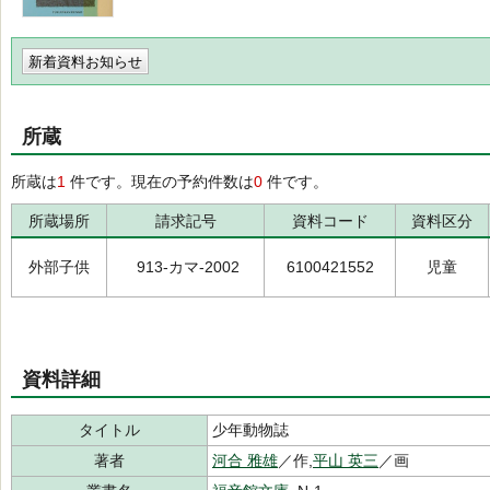
新着資料お知らせ
所蔵
所蔵は
1
件です。現在の予約件数は
0
件です。
所蔵場所
請求記号
資料コード
資料区分
外部子供
913-カマ-2002
6100421552
児童
資料詳細
タイトル
少年動物誌
著者
河合 雅雄
／作,
平山 英三
／画