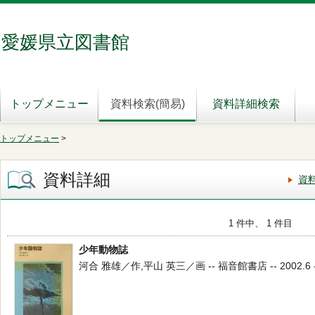
愛媛県立図書館
トップメニュー
資料検索(簡易)
資料詳細検索
トップメニュー
>
資料詳細
資
1 件中、 1 件目
少年動物誌
河合 雅雄／作,平山 英三／画 -- 福音館書店 -- 2002.6 --