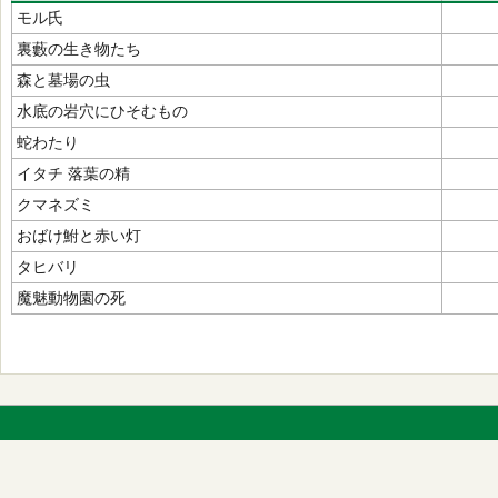
モル氏
裏藪の生き物たち
森と墓場の虫
水底の岩穴にひそむもの
蛇わたり
イタチ 落葉の精
クマネズミ
おばけ鮒と赤い灯
タヒバリ
魔魅動物園の死