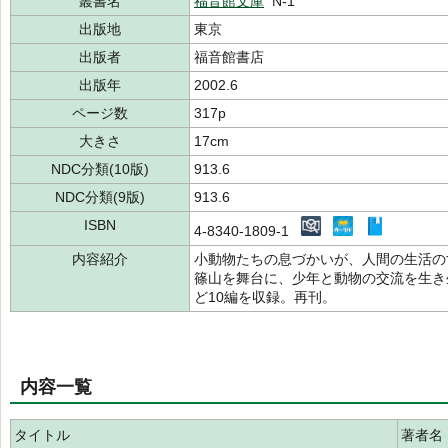
叢書名
福音館文庫
N-1
出版地
東京
出版者
福音館書店
出版年
2002.6
ページ数
317p
大きさ
17cm
NDC分類(10版)
913.6
NDC分類(9版)
913.6
ISBN
4-8340-1809-1
内容紹介
小動物たちの息づかいが、人間の生活の
篠山を舞台に、少年と動物の交流を生き
ど10編を収録。再刊。
内容一覧
タイトル
著者名