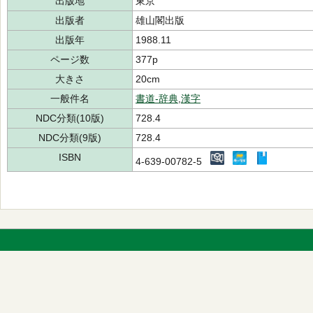
出版地
東京
出版者
雄山閣出版
出版年
1988.11
ページ数
377p
大きさ
20cm
一般件名
書道-辞典
,
漢字
NDC分類(10版)
728.4
NDC分類(9版)
728.4
ISBN
4-639-00782-5