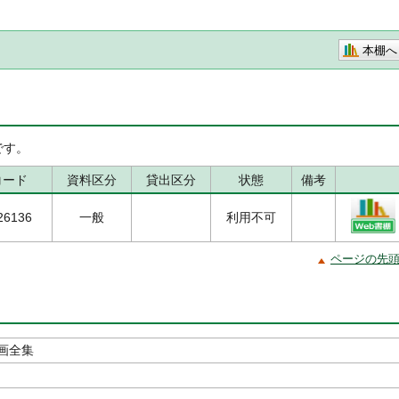
本棚へ
です。
コード
資料区分
貸出区分
状態
備考
26136
一般
利用不可
ページの先
画全集