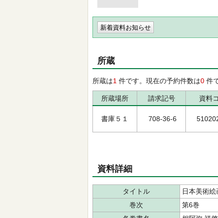
新着資料お知らせ
所蔵
所蔵は
1
件です。現在の予約件数は
0
件
所蔵場所
請求記号
資料
書庫５１
708-36-6
51020
資料詳細
タイトル
日本美術絵
巻次
第6巻